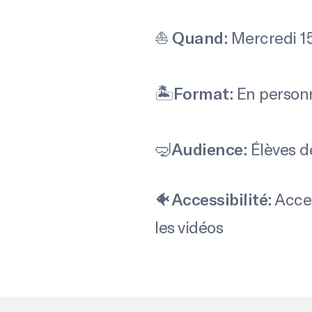
⛵️
Quand:
Mercredi 1
🏝
Format:
En person
🤿
Audience:
Élèves d
🐠
Accessibilité:
Acces
les vidéos