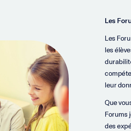
Les For
Les For
les élèv
durabili
compéten
leur donn
Que vous
Forums j
des expé