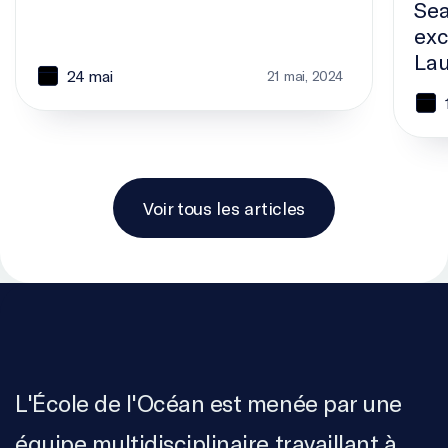
Sea
exc
Lau
24 mai
21 mai, 2024
Voir tous les articles
L'École de l'Océan est menée par une
équipe multidisciplinaire travaillant à