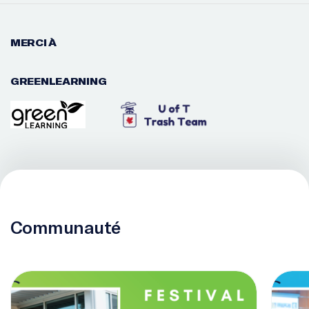
MERCI À
GREENLEARNING
Communauté
Festival Éducation du Futur
Joignez