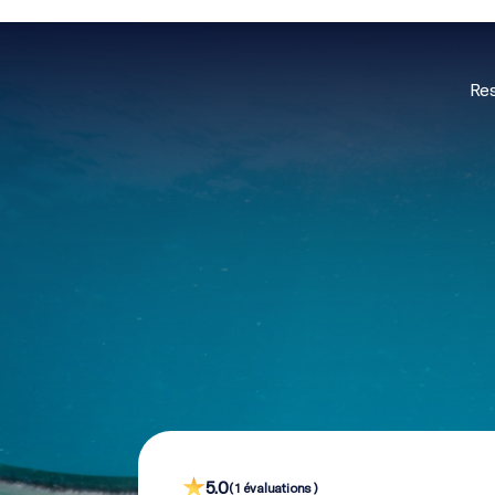
Res
5.0
( 1 évaluations )