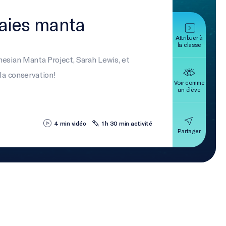
raies manta
Attribuer à
la classe
nesian Manta Project, Sarah Lewis, et
la conservation!
Voir comme
un élève
4 min vidéo
1 h 30 min activité
Partager