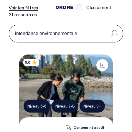
Classement
Voir les filtres
ORDRE
31 ressources
Passe à l'action pour mettre fin à la pollution par le
5.0
Niveau 5-6
Niveau 7-8
Niveau 9+
Contenu interactif