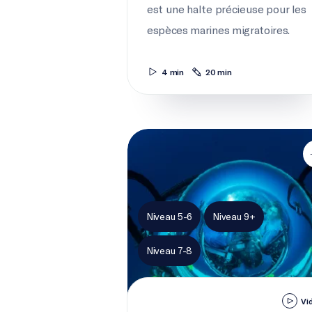
est une halte précieuse pour les
espèces marines migratoires.
4 min
20 min
La science des monts sous-marins
Niveau 5-6
Niveau 9+
Niveau 7-8
Vi