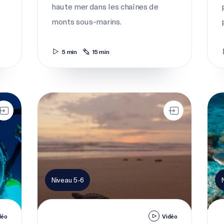
haute mer dans les chaînes de
monts sous-marins.
5 min
15 min
D’où viennent les bébés
La v
Niveau 5-6
déo
Vidéo