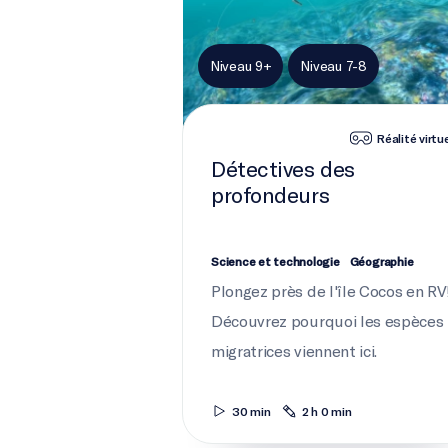
Niveau 9+
Niveau 7-8
Réalité virtue
Détectives des
profondeurs
Science et technologie
Géographie
Plongez près de l'île Cocos en RV
Découvrez pourquoi les espèces
migratrices viennent ici.
30 min
2 h 0 min