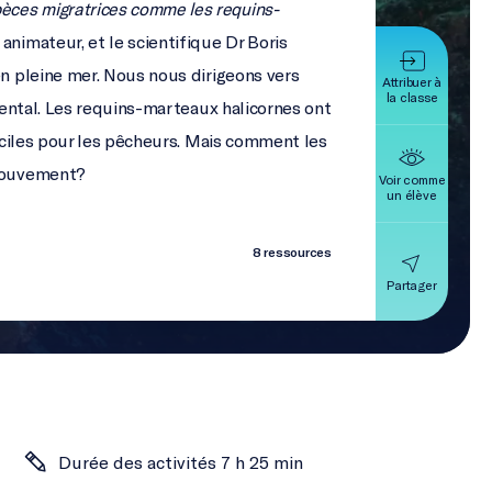
ces migratrices comme les requins-
animateur, et le scientifique Dr Boris
en pleine mer. Nous nous dirigeons vers
Attribuer à
la classe
riental. Les requins-marteaux halicornes ont
 faciles pour les pêcheurs. Mais comment les
 mouvement?
Voir comme
un élève
8 ressources
Partager
Durée des activités 7 h 25 min