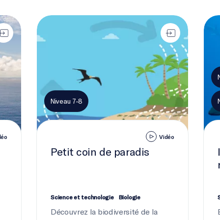
là
Petit coin de paradis
Ils 
Niveau 7-8
déo
Vidéo
Petit coin de paradis
Science et technologie
Biologie
Découvrez la biodiversité de la