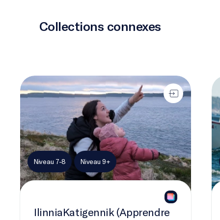
Collections connexes
IlinniaKatigennik (Apprendre ensemble)
Ch
Niveau 7-8
Niveau 9+
IlinniaKatigennik (Apprendre