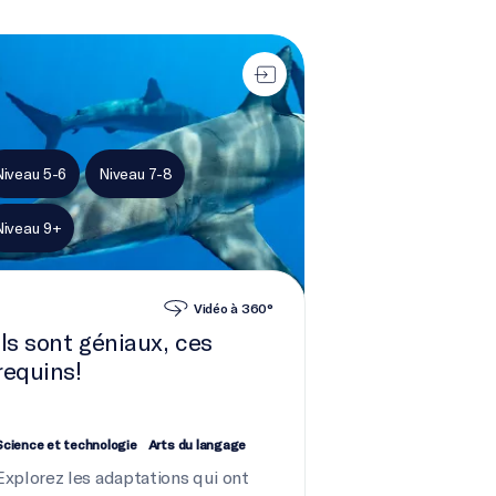
sont géniaux, ces requins!
Niveau 5-6
Niveau 7-8
Niveau 9+
Vidéo à 360°
Ils sont géniaux, ces
requins!
Science et technologie
Arts du langage
Explorez les adaptations qui ont