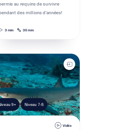
permis au requins de survivre
pendant des millions d’années!
3 min
30 min
ie secrète des requins
Niveau 9+
Niveau 7-8
Vidéo