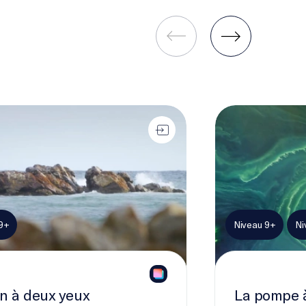
eux yeux
La pompe à carbo
9+
Niveau 9+
Ni
on à deux yeux
La pompe 