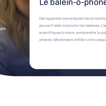
Le balein-o-phon
Des appareils acoustiques haute techn
peuvent aider à écouter les baleines. L’
ogie
,
scientifiques à mieux comprendre la p
cétacés. Maintenant, enfilez votre casq