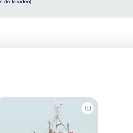
n de la vidéo)
leine à bâbord