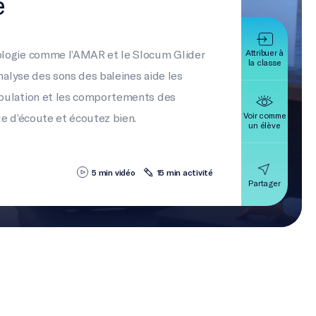
e
Attribuer à
ologie comme l’AMAR et le Slocum Glider
la classe
analyse des sons des baleines aide les
opulation et les comportements des
Voir comme
ue d’écoute et écoutez bien.
un élève
5 min vidéo
15 min activité
Partager