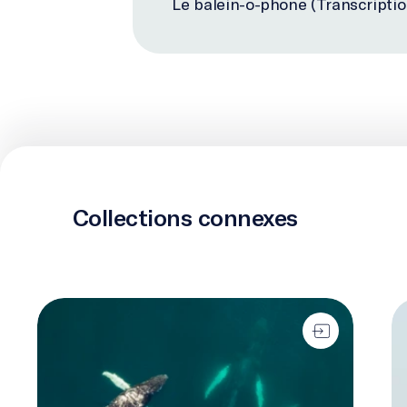
Le balein-o-phone (Transcriptio
Collections connexes
Écosystèmes en évolution
Ba