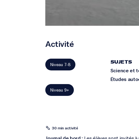
Activité
SUJETS
Niveau 7-8
Science et 
Études auto
Niveau 9+
30 min activité
Journal de bord :
Les élèves sont invités à