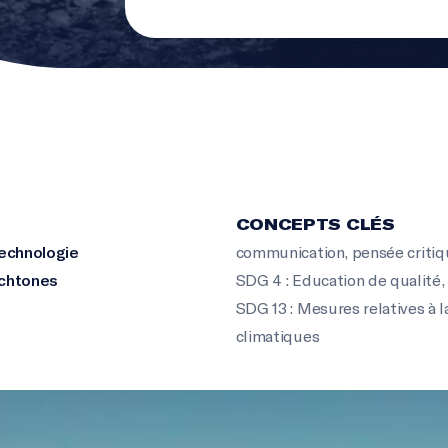
CONCEPTS CLÉS
technologie
communication
,
pensée criti
chtones
SDG 4 : Education de qualité
,
SDG 13 : Mesures relatives à 
climatiques