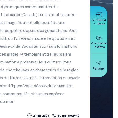
es dynamiques communautés du
t-Labrador (Canada) où les Inuit assurent
Attribuer à
 est magnifique et elle possède une
la classe
lle perpétue depuis des générations. Vous
it, ou l’
Inosivut
, modèle le quotidien et
Voir comme
Désireux de s’adapter aux transformations
un élève
des glaces ») témoignent de leurs liens
ermination à préserver leur culture. Vous
Partager
t de chercheuses et chercheurs de la région
s du Nunatsiavut, à l’intersection du savoir
cientifiques. Vous découvrirez aussi les
es communautés et sur les espèces
 de mer.
2 min vidéo
30 min activité