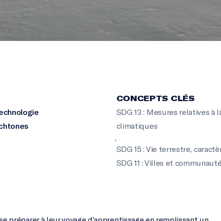
CONCEPTS CLÉS
technologie
SDG 13 : Mesures relatives à 
chtones
climatiques
,
SDG 15 : Vie terrestre
,
caractè
SDG 11 : Villes et communaut
 se préparer à leur voyage d’apprentissage en remplissant un