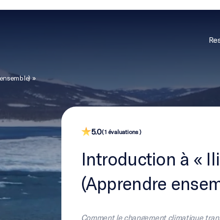
Res
 ensemble) »
5.0
( 1 évaluations )
Introduction à « I
(Apprendre ensem
Comment le changement climatique transf