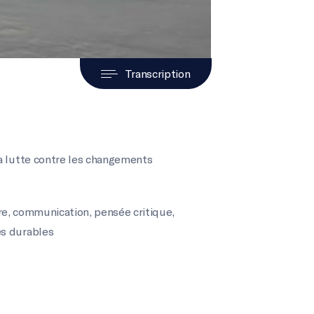
Transcription
la lutte contre les changements
re
,
communication
,
pensée critique
,
és durables