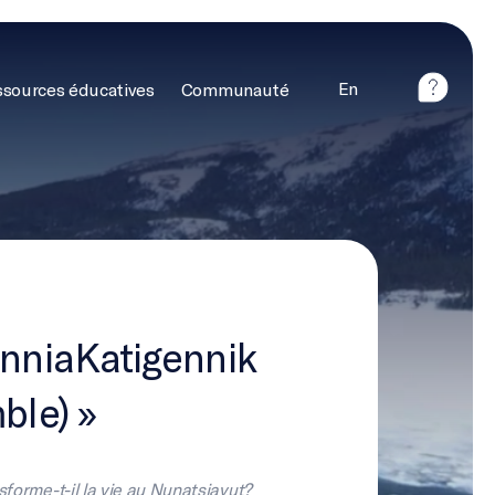
En
sources éducatives
Communauté
linniaKatigennik
ble) »
orme-t-il la vie au Nunatsiavut?