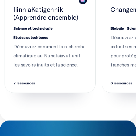
IlinniaKatigennik
Changem
(Apprendre ensemble)
Science et technologie
Biologie
Scien
Découvrez 
Études autochtones
Découvrez comment la recherche
industries 
climatique au Nunatsiavut unit
pour protég
les savoirs inuits et la science.
franches m
7 ressources
6 ressources