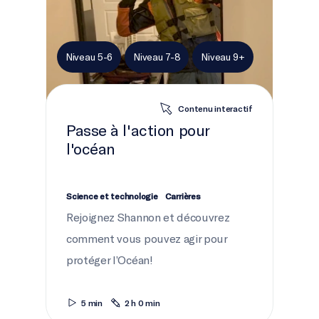
Niveau 5-6
Niveau 7-8
Niveau 9+
Contenu interactif
Passe à l'action pour
l'océan
Science et technologie
Carrières
Rejoignez Shannon et découvrez
comment vous pouvez agir pour
protéger l’Océan!
5 min
2 h 0 min