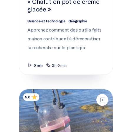
« Chalut en pot de crème
glacée »
Science et technologie
Géographie
Apprenez comment des outils faits
maison contribuent à démocratiser
la recherche sur le plastique
6 min
2 h 0 min
Les plastiques à l’épreuve&nbsp;: «&nbsp;BabyLeg
5.0