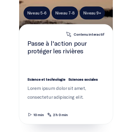
Niveau 5-6
Niveau 7-8
Niveau 9+
Contenu interactif
Passe à l'action pour
protéger les rivières
Science et technologie
Sciences sociales
Lorem ipsum dolor sit amet,
consectetur adipiscing elit.
10 min
2 h 0 min