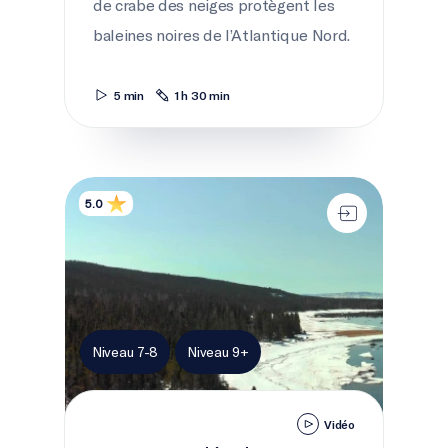
de crabe des neiges protègent les
baleines noires de l’Atlantique Nord.
5 min
1 h 30 min
Routes en dégel
5.0
Niveau 7-8
Niveau 9+
Vidéo