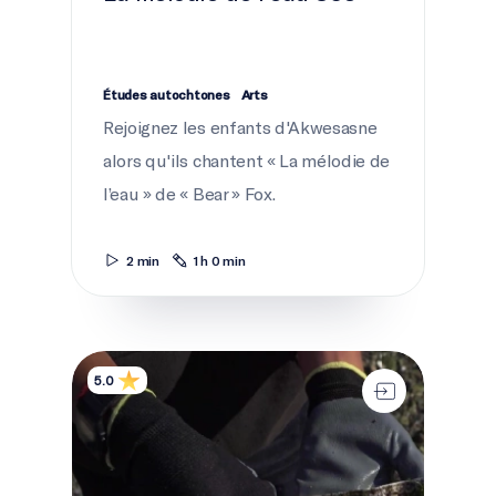
Études autochtones
Arts
Rejoignez les enfants d'Akwesasne
alors qu'ils chantent « La mélodie de
l’eau » de « Bear » Fox.
2 min
1 h 0 min
Le coût du confort
5.0